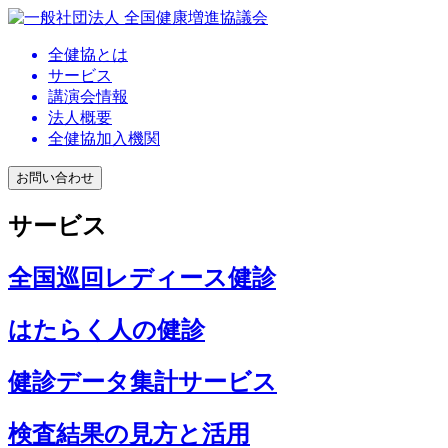
全健協とは
サービス
講演会情報
法人概要
全健協加入機関
お問い合わせ
サービス
全国巡回レディース健診
はたらく人の健診
健診データ集計サービス
検査結果の見方と活用