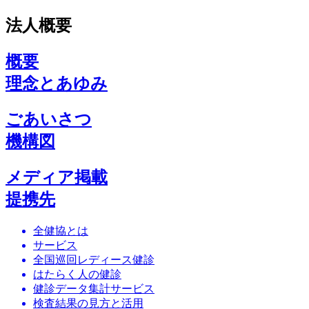
法人概要
概要
理念とあゆみ
ごあいさつ
機構図
メディア掲載
提携先
全健協とは
サービス
全国巡回レディース健診
はたらく人の健診
健診データ集計サービス
検査結果の見方と活用