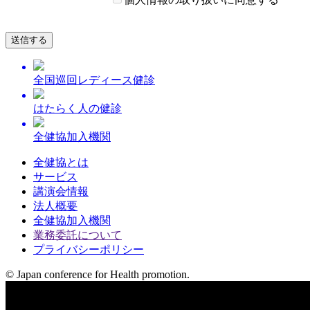
全国巡回レディース健診
はたらく人の健診
全健協加入機関
全健協とは
サービス
講演会情報
法人概要
全健協加入機関
業務委託について
プライバシーポリシー
© Japan conference for Health promotion.