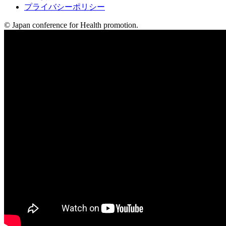
プライバシーポリシー
© Japan conference for Health promotion.